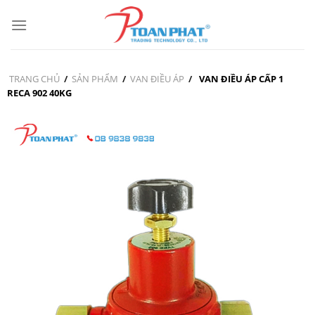
Skip
to
content
TRANG CHỦ
/
SẢN PHẨM
/
VAN ĐIỀU ÁP
/
VAN ĐIỀU ÁP CẤP 1
RECA 902 40KG