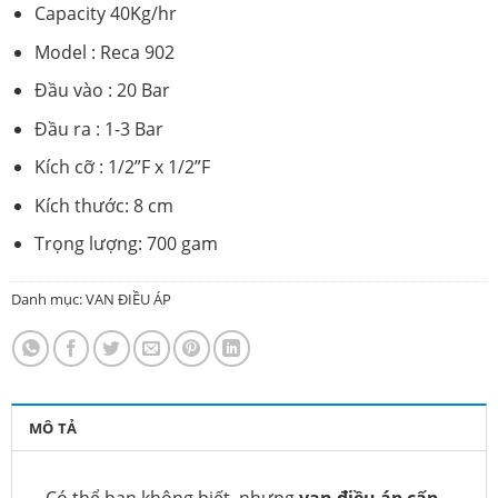
Capacity 40Kg/hr
Model : Reca 902
Đầu vào : 20 Bar
Đầu ra : 1-3 Bar
Kích cỡ : 1/2”F x 1/2”F
Kích thước: 8 cm
Trọng lượng: 700 gam
Danh mục:
VAN ĐIỀU ÁP
MÔ TẢ
Có thể bạn không biết, nhưng
van điều áp cấp