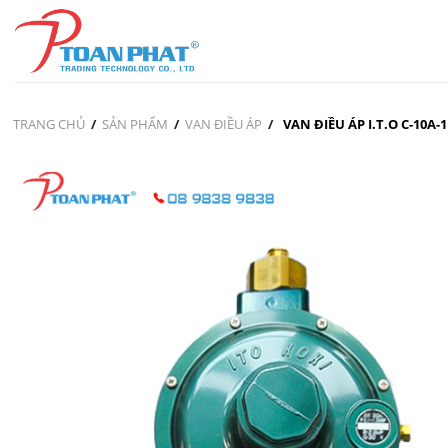
Skip
to
content
TRANG CHỦ
/
SẢN PHẨM
/
VAN ĐIỀU ÁP
/
VAN ĐIỀU ÁP I.T.O C-10A-