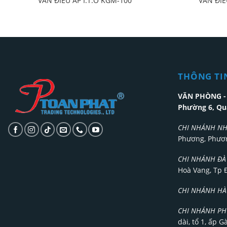
VAN ĐIỀU ÁP I.T.O KGM-100
VAN ĐIỀ
THÔNG TIN
VĂN PHÒNG - 
Phường 6, Qu
CHI NHÁNH NH
Phương, Phươn
CHI NHÁNH ĐÀ
Hoà Vang, Tp 
CHI NHÁNH HÀ
CHI NHÁNH PH
dài, tổ 1, ấp 