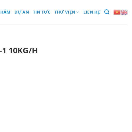
PHẨM
DỰ ÁN
TIN TỨC
THƯ VIỆN
LIÊN HỆ
A-1 10KG/H