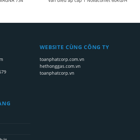
AVAGNA 734
Van điều áp cấp 1 Novacomet 60KG/H
WEBSITE CÙNG CÔNG TY
om
toanphatcorp.com.vn
hethonggas.com.vn
679
toanphatcorp.vn
ÀNG
Phát