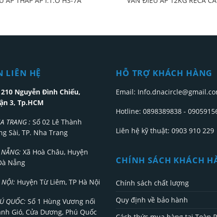
U ÁP THẤP ÁP I.T.O HS-7A
VAN ĐIỀU ÁP 12KG RECA C
 LIÊN HỆ
HỖ TRỢ KHÁCH HÀNG
210 Nguyễn Đình Chiểu,
Email: Info.dnacircle@gmail.c
ận 3, Tp.HCM
Hotline: 0898389838 - 0905915
A TRANG :
Số 02 Lê Thành
Liên hệ kỹ thuật: 0903 910 229
g Sài, TP. Nha Trang
 NẴNG:
Xã Hoà Châu, Huyện
CHÍNH SÁCH KHÁCH H
Đà Nẵng
 NỘI:
Huyện Từ Liêm, TP Hà Nội
Chính sách chất lượng
Quy định về bảo hành
Ú QUỐC:
Số 1 Hùng Vương nối
Gành Gió, Cửa Dương, Phú Quốc
Cách thức mua hàng tại Toàn 