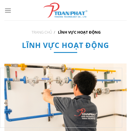
Skip
to
content
TRANG CHỦ
/
LĨNH VỰC HOẠT ĐỘNG
LĨNH VỰC HOẠT ĐỘNG