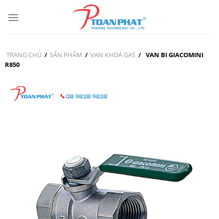
Skip
to
content
TRANG CHỦ
/
SẢN PHẨM
/
VAN KHOÁ GAS
/
VAN BI GIACOMINI
R850